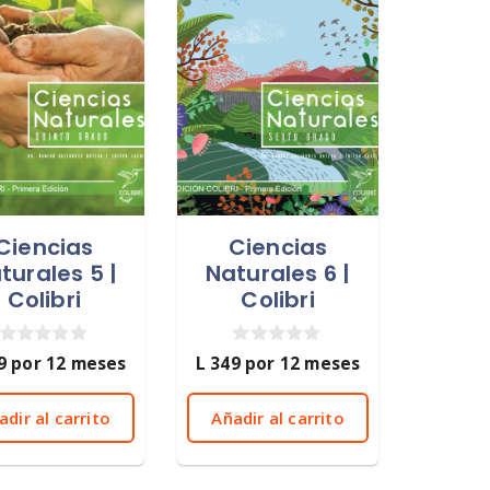
Ciencias
Ciencias
turales 5 |
Naturales 6 |
Colibri
Colibri
0
0
9
por 12 meses
L
349
por 12 meses
d
d
e
e
5
5
adir al carrito
Añadir al carrito