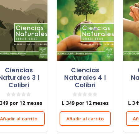
Ciencias
Ciencias
Naturales 3 |
Naturales 4 |
Na
Colibri
Colibri
0
0
349
por 12 meses
L
349
por 12 meses
L
34
d
d
e
e
5
5
Añadir al carrito
Añadir al carrito
Añ