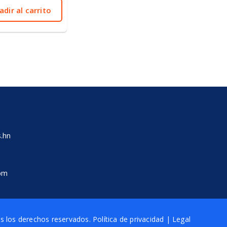
5
adir al carrito
.hn
 pm
 los derechos reservados.
Política de privacidad
|
Legal