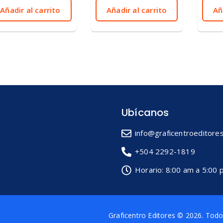
5
5
Añadir al carrito
Añadir al carrito
Añ
Ubícanos
info@graficentroeditores
+504 2292-1819
Horario: 8:00 am a 5:00
Graficentro Editores
© 2026. Todos