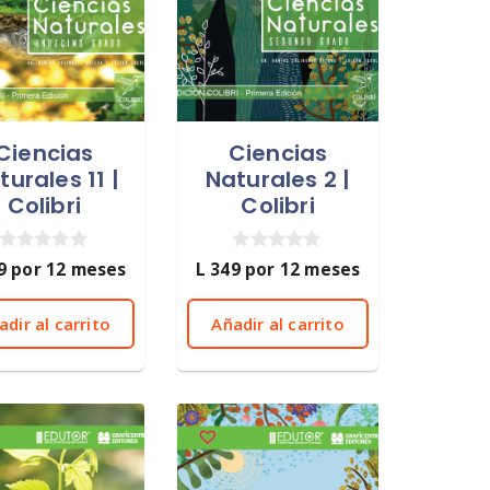
Ciencias
Ciencias
turales 11 |
Naturales 2 |
Colibri
Colibri
0
0
9
por 12 meses
L
349
por 12 meses
d
d
e
e
5
5
adir al carrito
Añadir al carrito