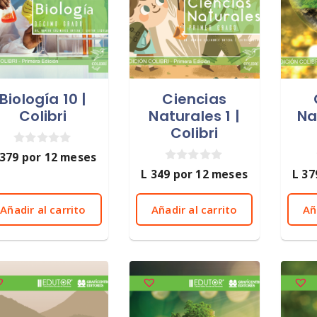
Biología 10 |
Ciencias
Colibri
Naturales 1 |
Na
Colibri
0
379
por 12 meses
d
0
L
349
por 12 meses
L
37
e
d
5
e
5
Añadir al carrito
Añadir al carrito
Añ