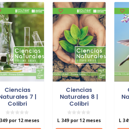
Ciencias
Ciencias
Naturales 7 |
Naturales 8 |
Na
Colibri
Colibri
0
0
349
por 12 meses
L
349
por 12 meses
L
34
d
d
e
e