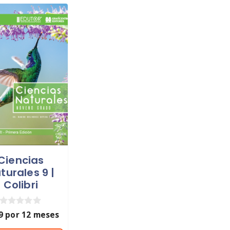
Ciencias
turales 9 |
Colibri
0
9
por 12 meses
d
e