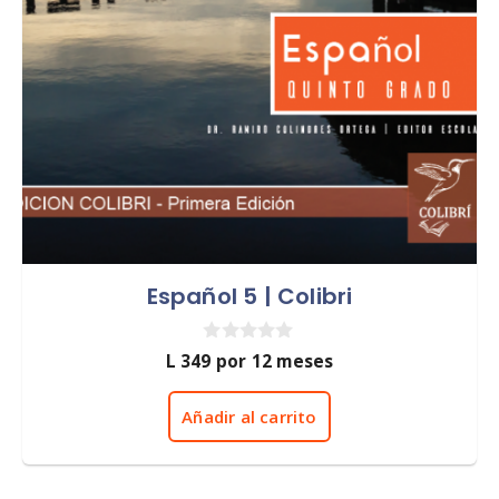
Español 5 | Colibri
0
L
349
por 12 meses
d
e
5
Añadir al carrito