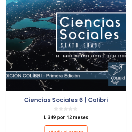
Ciencias Sociales 6 | Colibri
0
L
349
por 12 meses
d
e
5
Añadir al carrito