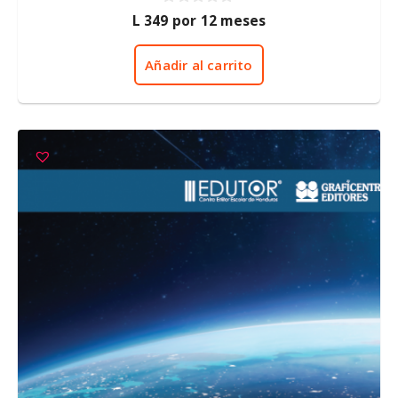
0
L
349
por 12 meses
d
e
5
Añadir al carrito