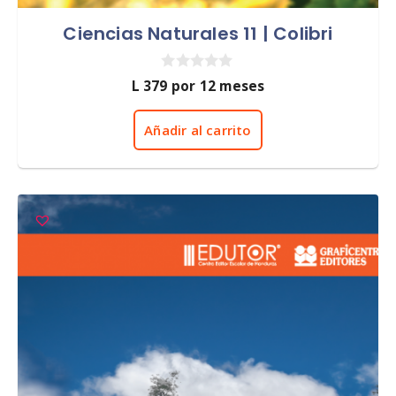
Ciencias Naturales 11 | Colibri
0
L
379
por 12 meses
d
e
5
Añadir al carrito