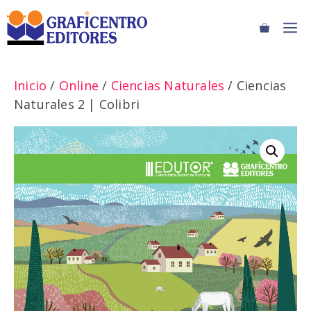
Saltar
M
al
contenido
Inicio
/
Online
/
Ciencias Naturales
/ Ciencias
Naturales 2 | Colibri