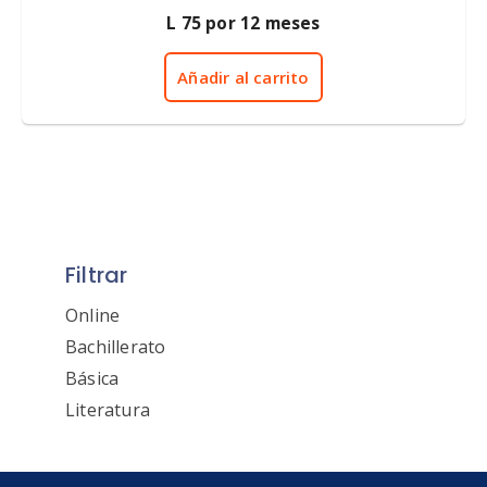
0
L
75
por 12 meses
d
e
5
Añadir al carrito
Filtrar
Online
Bachillerato
Básica
Literatura