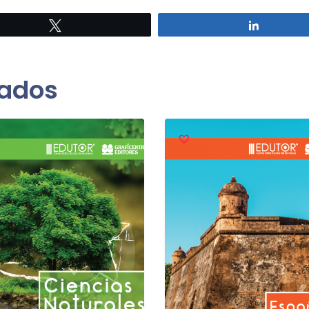
Twittear
Comparti
nados