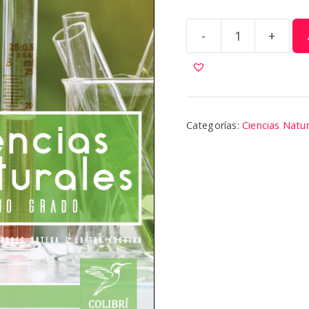
-
+
Ciencias
Naturales
7
|
Colibri
Categorías:
Ciencias Natur
cantidad