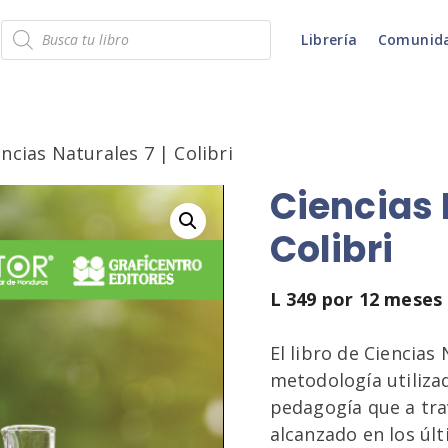
Búsqueda
Librería
Comunid
de
productos
encias Naturales 7 | Colibri
Ciencias 
Colibri
L
349
por 12 meses
El libro de Ciencias
metodología utilizad
pedagogía que a tra
alcanzado en los úl