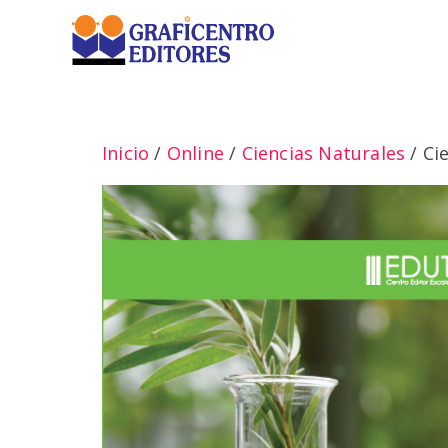
Saltar
al
contenido
Inicio
/
Online
/
Ciencias Naturales
/ Ci