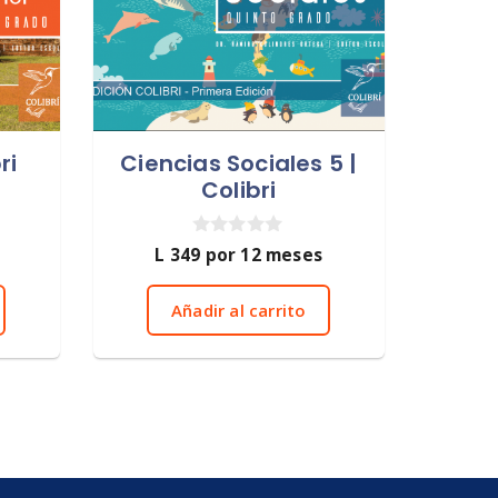
ri
Ciencias Sociales 5 |
Colibri
0
L
349
por 12 meses
d
e
5
Añadir al carrito