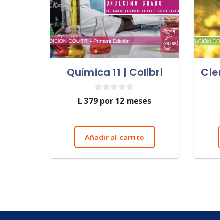
Química 11 | Colibri
Cie
0
L
379
por 12 meses
d
e
5
Añadir al carrito