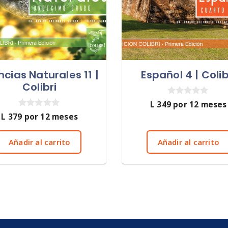
ncias Naturales 11 |
Español 4 | Colib
Colibri
0
L
349
por 12 meses
d
0
L
379
por 12 meses
e
d
5
e
5
Añadir al carrito
Añadir al carrito