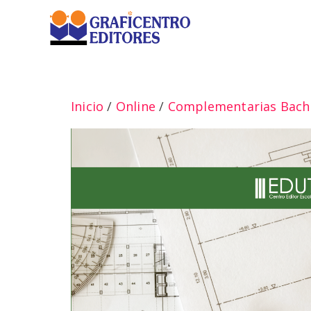
Saltar
al
contenido
Inicio
/
Online
/
Complementarias Bachi