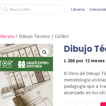
Búsqueda
Librería
Comunid
de
productos
llerato
/ Dibujo Técnico | Colibri
Dibujo Téc
L
260
por 12 meses
El libro de Dibujo T
metodología utilizad
pedagogía que a tra
alcanzado en los úl