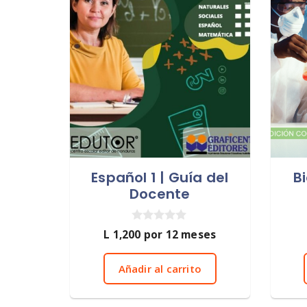
Español 1 | Guía del
Bi
Docente
0
L
1,200
por 12 meses
d
e
5
Añadir al carrito