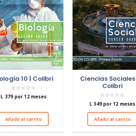
ología 10 | Colibri
Ciencias Sociales 
Colibri
0
L
379
por 12 meses
d
0
L
349
por 12 meses
e
d
5
e
5
Añadir al carrito
Añadir al carrito