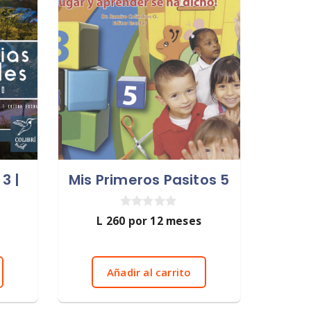
3 |
Mis Primeros Pasitos 5
0
L
260
por 12 meses
d
e
5
Añadir al carrito