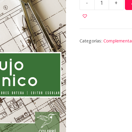
-
+
Dibujo
Técnico
|
Colibri
cantidad
Categorías:
Complementari