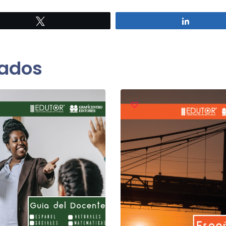
Twittear
Comparti
nados