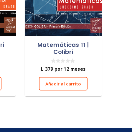
ri
Matemáticas 11 |
Colibri
0
L
379
por 12 meses
d
e
5
Añadir al carrito