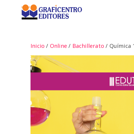
Saltar
al
contenido
Inicio
/
Online
/
Bachillerato
/ Química 1