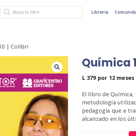
Búsqueda
Librería
Comunid
de
productos
0 | Colibri
Química 10
L
379
por 12 meses
El libro de Química,
metodología utilizad
pedagogía que a tra
alcanzado en los úl