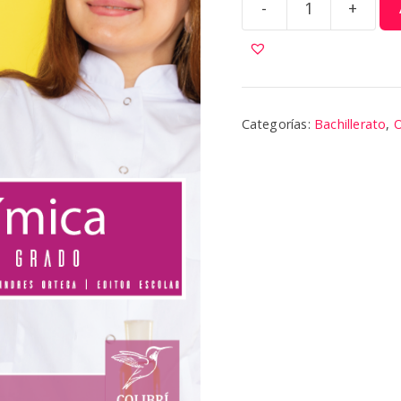
-
+
Química
10
|
Colibri
cantidad
Categorías:
Bachillerato
,
O