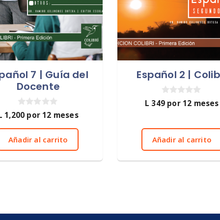
pañol 7 | Guía del
Español 2 | Colib
Docente
0
L
349
por 12 meses
d
0
L
1,200
por 12 meses
e
d
5
e
5
Añadir al carrito
Añadir al carrito