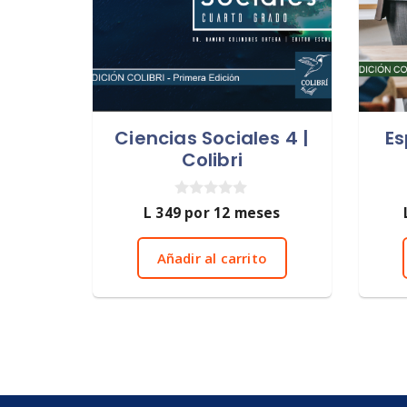
Ciencias Sociales 4 |
Es
Colibri
0
L
349
por 12 meses
d
e
5
Añadir al carrito