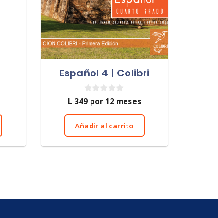
Español 4 | Colibri
0
L
349
por 12 meses
d
e
5
Añadir al carrito