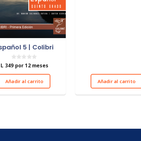
spañol 5 | Colibri
0
L
349
por 12 meses
d
e
5
Añadir al carrito
Añadir al carrito