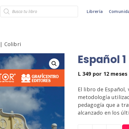
Búsqueda
Librería
Comunid
de
productos
| Colibri
Español 1 
L
349
por 12 meses
El libro de Español, 
metodología utilizad
pedagogía que a tra
alcanzado en los úl