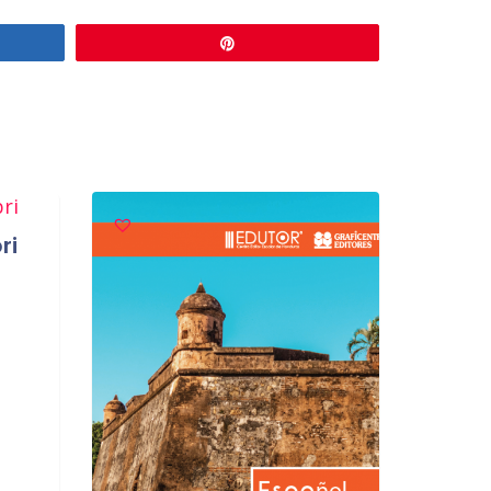
r
Pin
ri