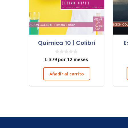
Química 10 | Colibri
E
0
L
379
por 12 meses
d
e
5
Añadir al carrito