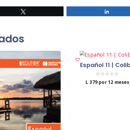
Twittear
Comparti
nados
Español 11 | Colib
0
L
379
por 12 meses
d
e
5