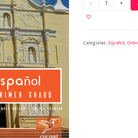
-
+
Español
1
CT
|
Colibri
Categorías:
Español
,
Onlin
cantidad