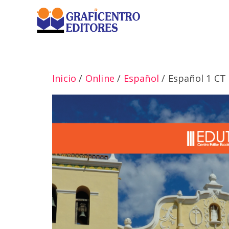
Saltar
al
contenido
Inicio
/
Online
/
Español
/ Español 1 CT 