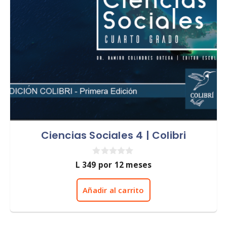
Ciencias Sociales 4 | Colibri
0
L
349
por 12 meses
d
e
5
Añadir al carrito