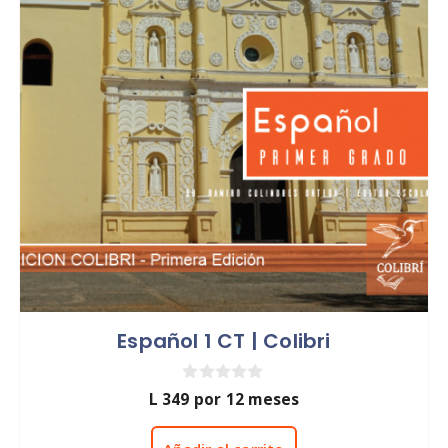
Español 1 CT | Colibri
0
L
349
por 12 meses
d
e
5