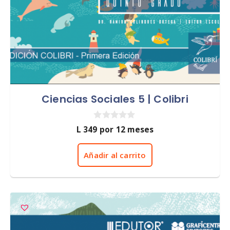
Ciencias Sociales 5 | Colibri
0
L
349
por 12 meses
d
e
5
Añadir al carrito