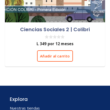
Ciencias Sociales 2 | Colibri
0
L
349
por 12 meses
d
e
5
Añadir al carrito
Explora
Nuestras tiendas