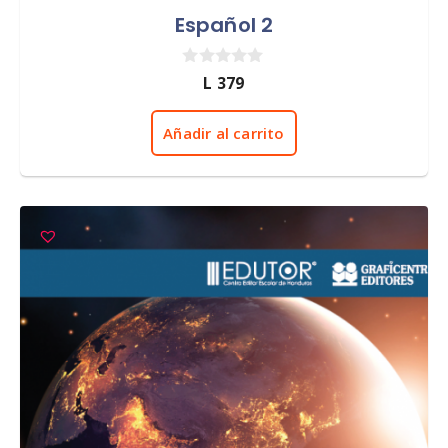
Español 2
0
L
379
d
e
5
Añadir al carrito