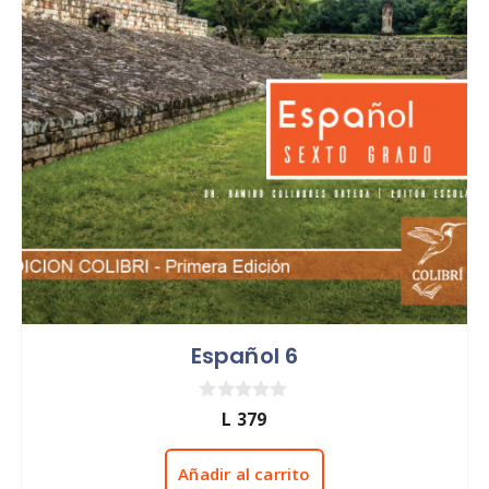
Español 6
0
L
379
d
e
5
Añadir al carrito