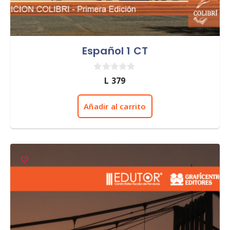
Español 1 CT
0
L
379
d
e
5
Añadir al carrito