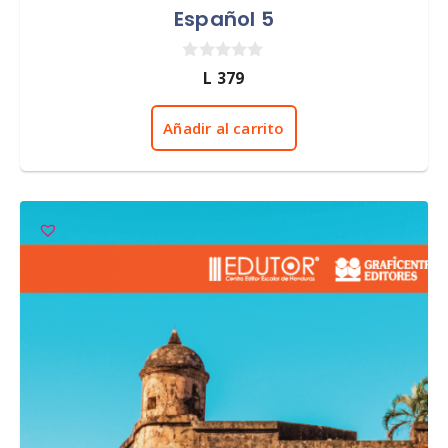
Español 5
0
L
379
d
e
5
Añadir al carrito