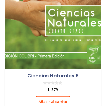
Ciencias Naturales 5
0
L
379
d
e
5
Añadir al carrito