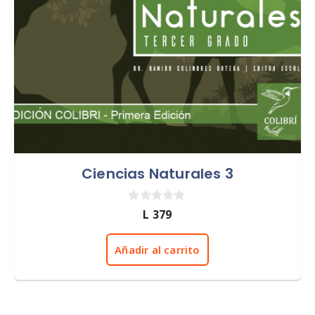
Ciencias Naturales 3
0
L
379
d
e
5
Añadir al carrito