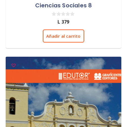
Ciencias Sociales 8
0
L
379
d
e
5
Añadir al carrito