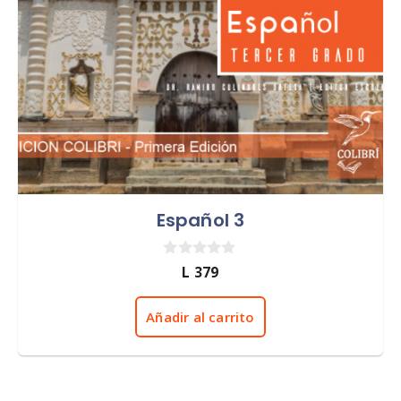
Español 3
0
L
379
d
e
5
Añadir al carrito