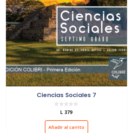
Ciencias Sociales 7
0
L
379
d
e
5
Añadir al carrito