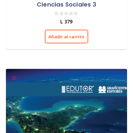
Ciencias Sociales 3
0
L
379
d
e
5
Añadir al carrito