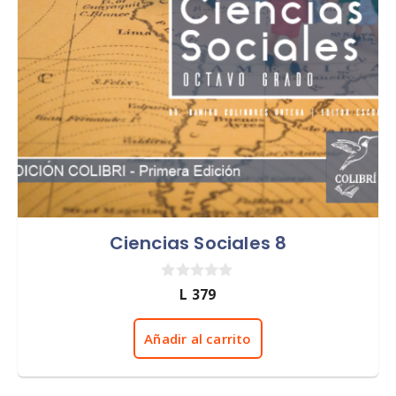
Ciencias Sociales 8
0
L
379
d
e
5
Añadir al carrito