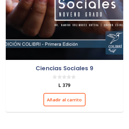
Ciencias Sociales 9
0
L
379
d
e
5
Añadir al carrito