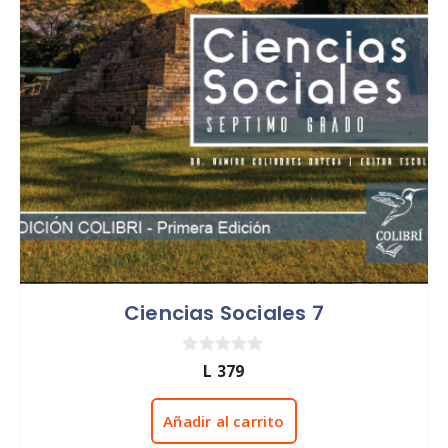
Ciencias Sociales 7
0
L
379
d
e
5
Añadir al carrito