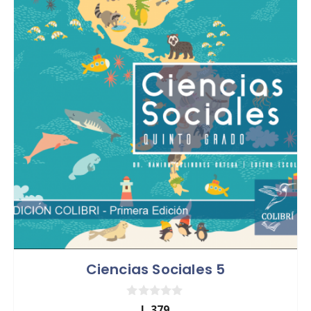
Ciencias Sociales 5
0
L
379