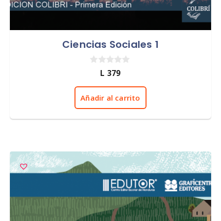
Ciencias Sociales 1
0
L
379
d
e
5
Añadir al carrito