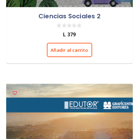
Ciencias Sociales 2
0
L
379
d
e
5
Añadir al carrito