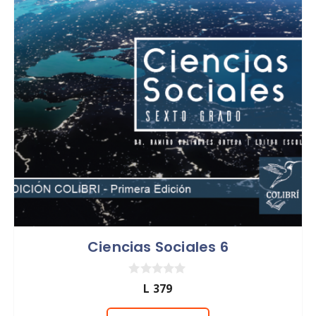
Ciencias Sociales 6
0
L
379
d
e
5