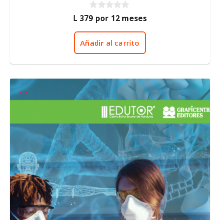
0
L
379
por 12 meses
d
e
5
Añadir al carrito