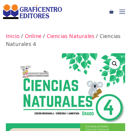
Saltar
M
al
contenido
Inicio
/
Online
/
Ciencias Naturales
/ Ciencias
Naturales 4