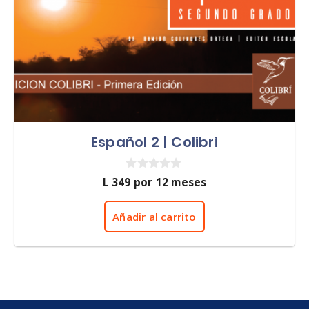
Español 2 | Colibri
0
L
349
por 12 meses
d
e
5
Añadir al carrito