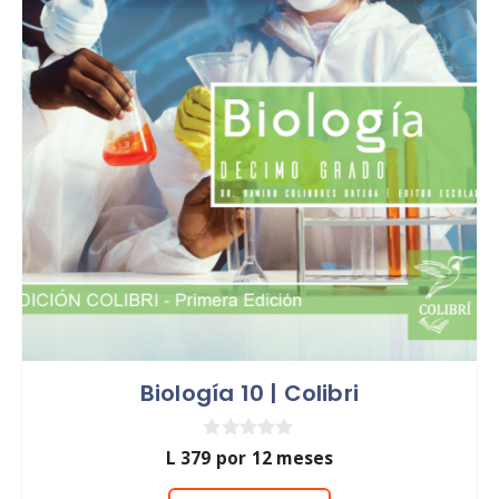
Biología 10 | Colibri
0
L
379
por 12 meses
d
e