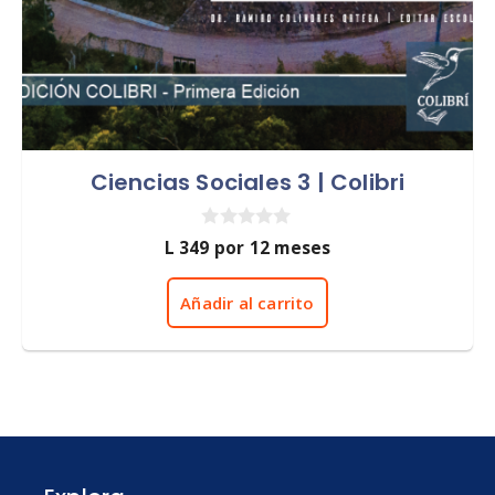
Ciencias Sociales 3 | Colibri
0
L
349
por 12 meses
d
e
5
Añadir al carrito