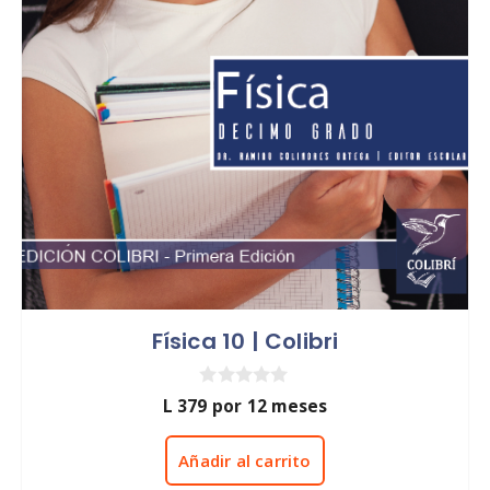
Física 10 | Colibri
0
L
379
por 12 meses
d
e
5
Añadir al carrito