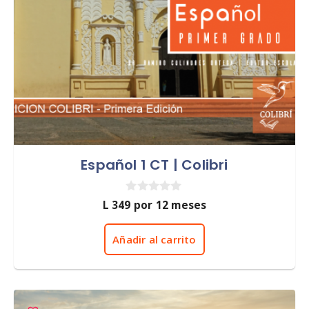
Español 1 CT | Colibri
0
L
349
por 12 meses
d
e
5
Añadir al carrito