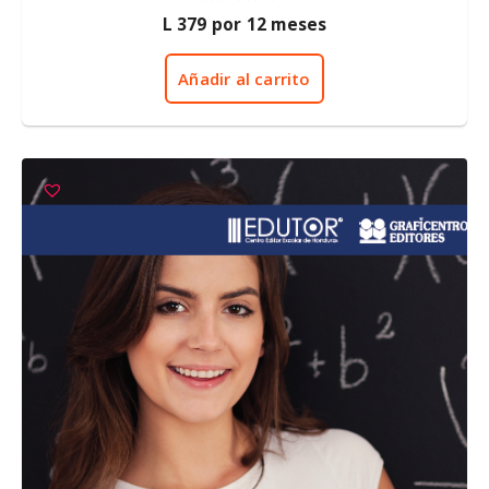
0
L
379
por 12 meses
d
e
5
Añadir al carrito