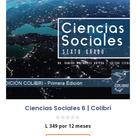
Ciencias Sociales 6 | Colibri
0
L
349
por 12 meses
d
e