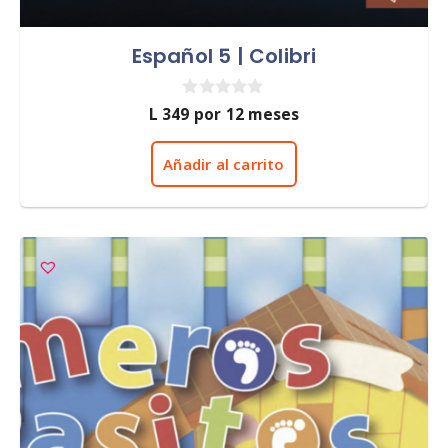
Español 5 | Colibri
0
L
349
por 12 meses
d
e
5
Añadir al carrito