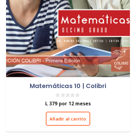
Matemáticas 10 | Colibri
0
L
379
por 12 meses
d
e
5
Añadir al carrito