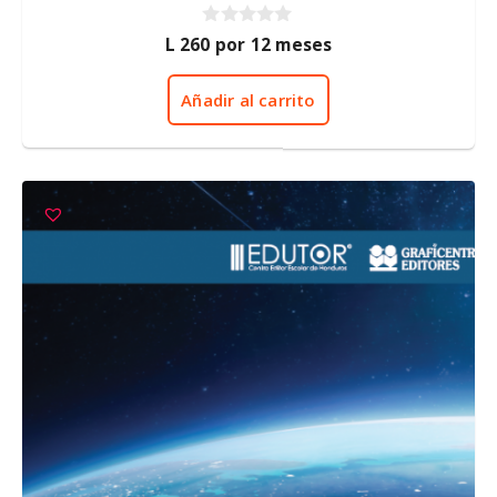
0
L
260
por 12 meses
d
e
5
Añadir al carrito