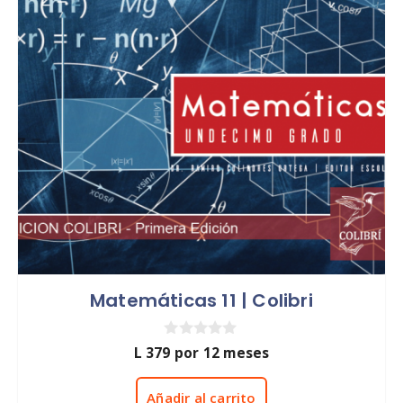
Matemáticas 11 | Colibri
0
L
379
por 12 meses
d
e
5
Añadir al carrito