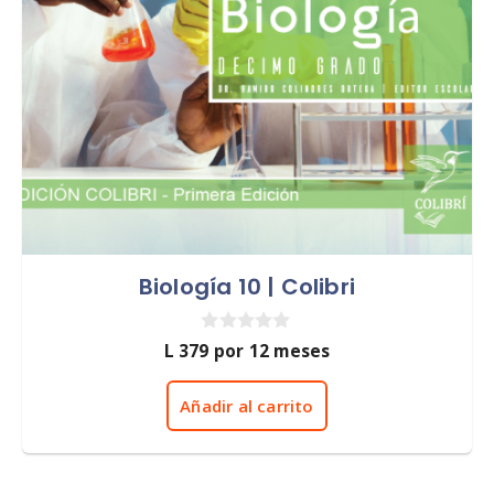
Biología 10 | Colibri
0
L
379
por 12 meses
d
e
5
Añadir al carrito