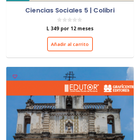
Ciencias Sociales 5 | Colibri
0
L
349
por 12 meses
d
e
5
Añadir al carrito