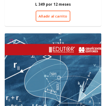
0
L
349
por 12 meses
d
e
5
Añadir al carrito