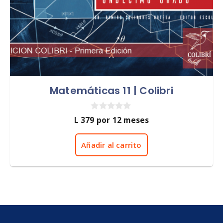
Matemáticas 11 | Colibri
0
L
379
por 12 meses
d
e
5
Añadir al carrito