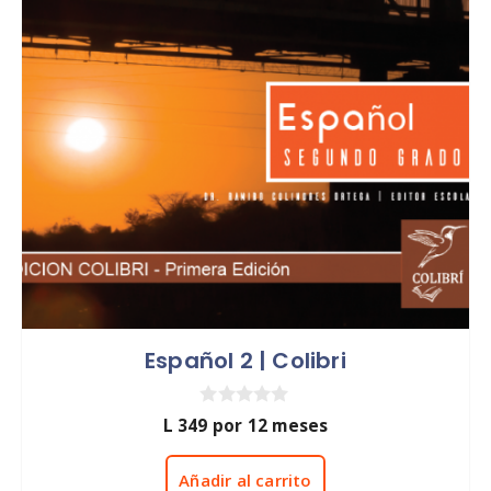
Español 2 | Colibri
0
L
349
por 12 meses
d
e
5
Añadir al carrito