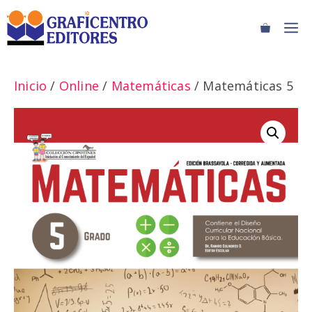
Saltar
M
al
contenido
Inicio
/
Online
/
Matemáticas
/ Matemáticas 5