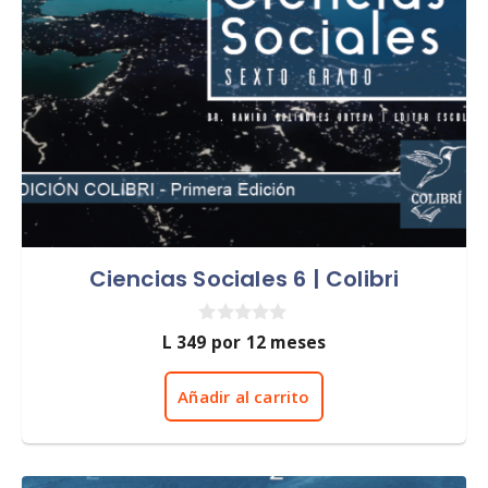
Ciencias Sociales 6 | Colibri
0
L
349
por 12 meses
d
e
5
Añadir al carrito