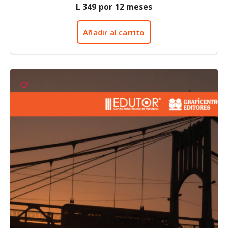
0
L
349
por 12 meses
d
e
5
Añadir al carrito