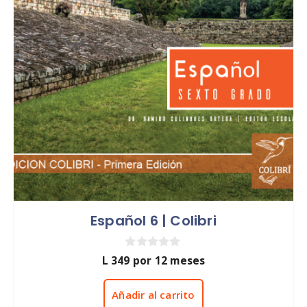
Español 6 | Colibri
0
L
349
por 12 meses
d
e
5
Añadir al carrito