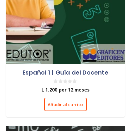
Español 1 | Guía del Docente
0
L
1,200
por 12 meses
d
e
5
Añadir al carrito