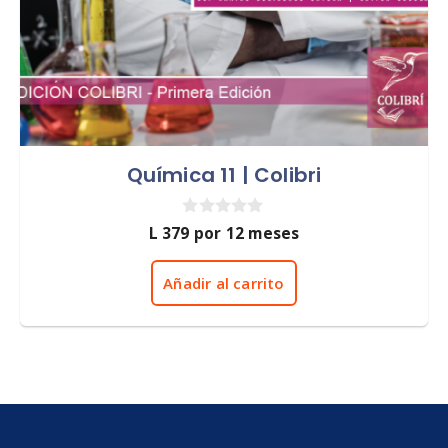
Química 11 | Colibri
0
L
379
por 12 meses
d
e
5
Añadir al carrito