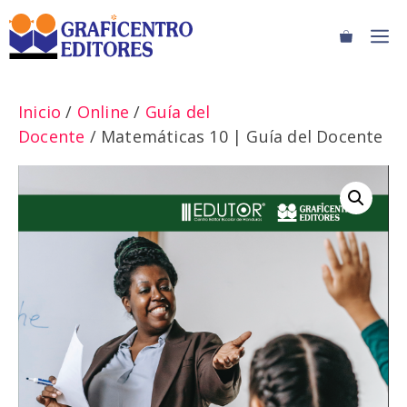
Saltar
M
al
contenido
Inicio
/
Online
/
Guía del
Docente
/ Matemáticas 10 | Guía del Docente