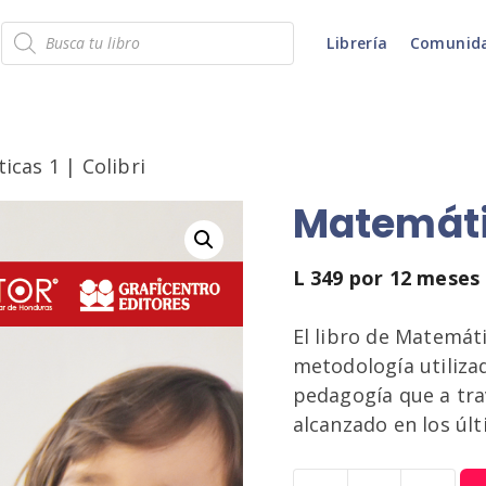
Búsqueda
Librería
Comunid
de
productos
cas 1 | Colibri
Matemátic
L
349
por 12 meses
El libro de Matemáti
metodología utilizad
pedagogía que a tra
alcanzado en los úl