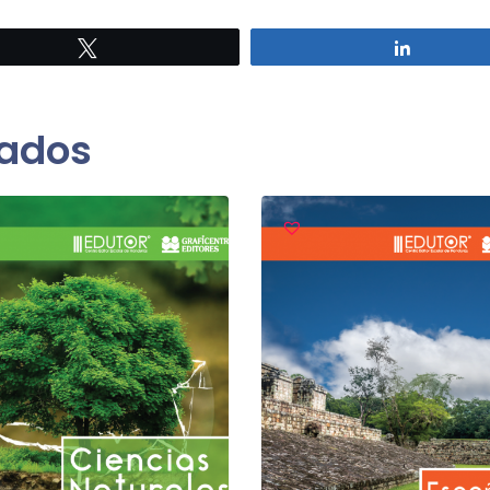
Twittear
Comparti
nados