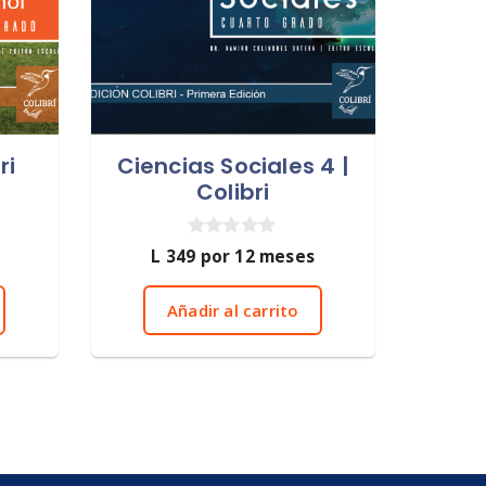
ri
Ciencias Sociales 4 |
Colibri
0
L
349
por 12 meses
d
e
5
Añadir al carrito