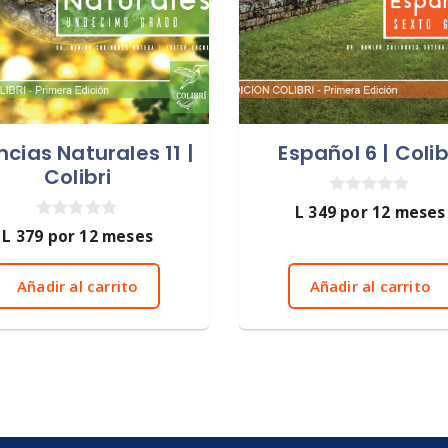
ncias Naturales 11 |
Español 6 | Colib
Colibri
0
L
349
por 12 meses
d
0
L
379
por 12 meses
e
d
5
e
5
Añadir al carrito
Añadir al carrito