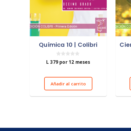
Química 10 | Colibri
Cie
0
L
379
por 12 meses
d
e
5
Añadir al carrito