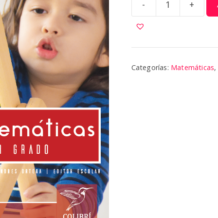
-
+
Matemáticas
1
|
Colibri
cantidad
Categorías:
Matemáticas