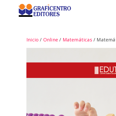
Saltar
al
contenido
Inicio
/
Online
/
Matemáticas
/ Matemáti