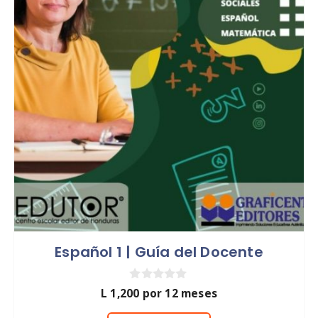
Español 1 | Guía del Docente
0
L
1,200
por 12 meses
d
e