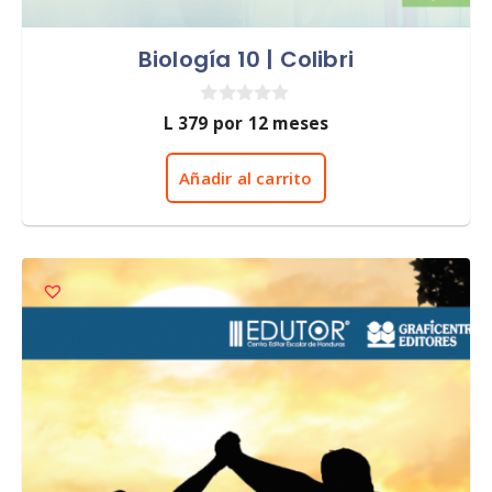
Biología 10 | Colibri
0
L
379
por 12 meses
d
e
5
Añadir al carrito