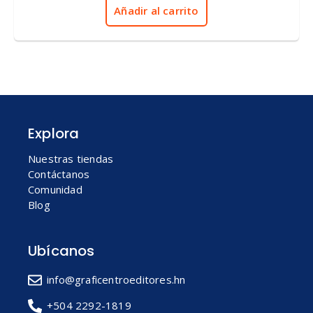
5
Añadir al carrito
Explora
Nuestras tiendas
Contáctanos
Comunidad
Blog
Ubícanos
info@graficentroeditores.hn
+504 2292-1819