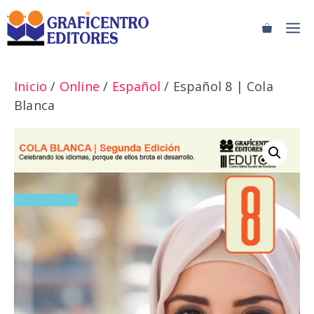
Saltar
M
al
contenido
Inicio
/
Online
/
Español
/ Español 8 | Cola
Blanca