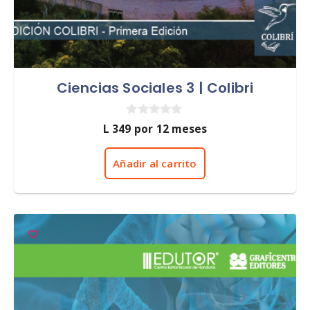
Ciencias Sociales 3 | Colibri
0
L
349
por 12 meses
d
e
5
Añadir al carrito