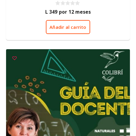
0
L
349
por 12 meses
d
e
5
Añadir al carrito