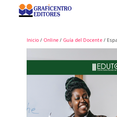
Saltar
al
contenido
Inicio
/
Online
/
Guía del Docente
/ Espa