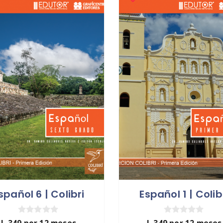
spañol 6 | Colibri
Español 1 | Colib
0
0