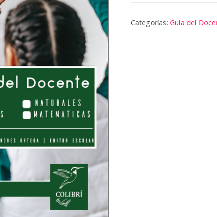
Guía
del
Categorías:
Guía del Doce
Docente
cantidad