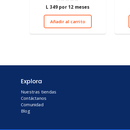
0
L
349
por 12 meses
d
e
5
Añadir al carrito
Explora
Nuestras tiendas
Contáctanos
Comunidad
Blog