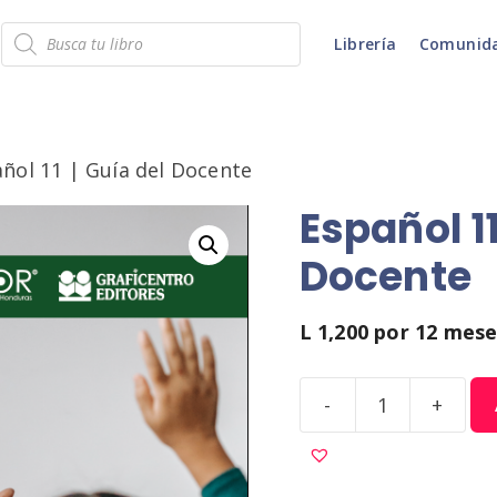
Búsqueda
Librería
Comunid
de
productos
ñol 11 | Guía del Docente
Español 11
Docente
L
1,200
por 12 mese
-
+
Español
11
|