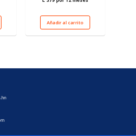
L
379
por 12 meses
d
e
5
Añadir al carrito
.hn
 pm