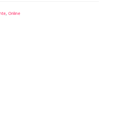
nte
,
Online