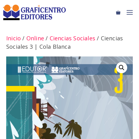
Saltar
M
al
contenido
Inicio
/
Online
/
Ciencias Sociales
/ Ciencias
Sociales 3 | Cola Blanca