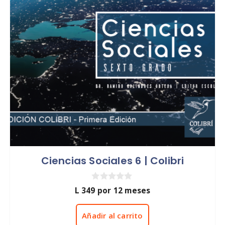
Ciencias Sociales 6 | Colibri
0
L
349
por 12 meses
d
e
5
Añadir al carrito