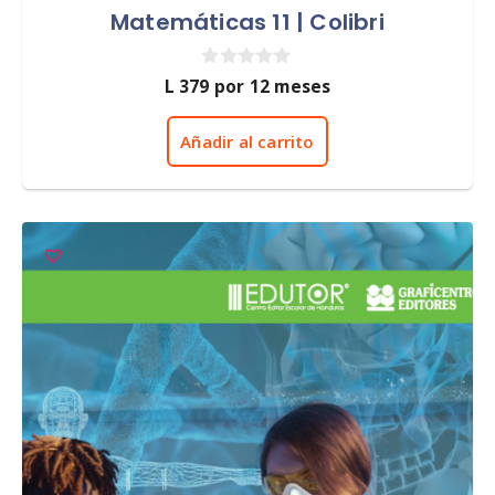
Matemáticas 11 | Colibri
0
L
379
por 12 meses
d
e
5
Añadir al carrito