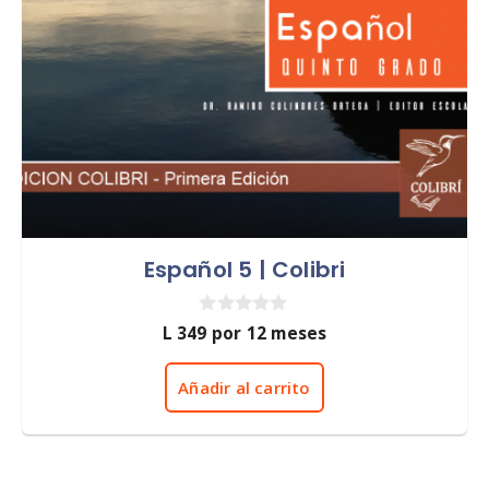
Español 5 | Colibri
0
L
349
por 12 meses
d
e
5
Añadir al carrito