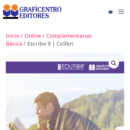
Saltar
M
al
contenido
Inicio
/
Online
/
Complementarias
Básica
/ Escribo 9 | Colibri