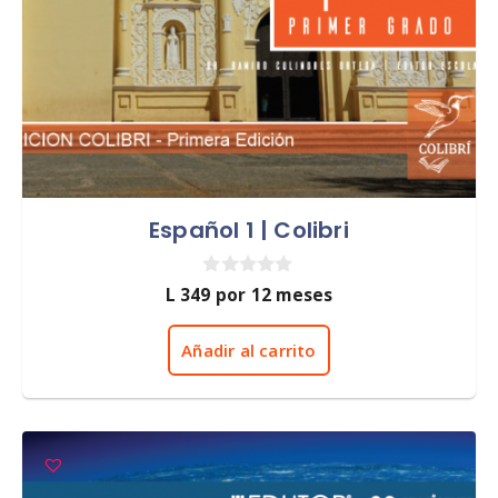
Español 1 | Colibri
0
L
349
por 12 meses
d
e
5
Añadir al carrito