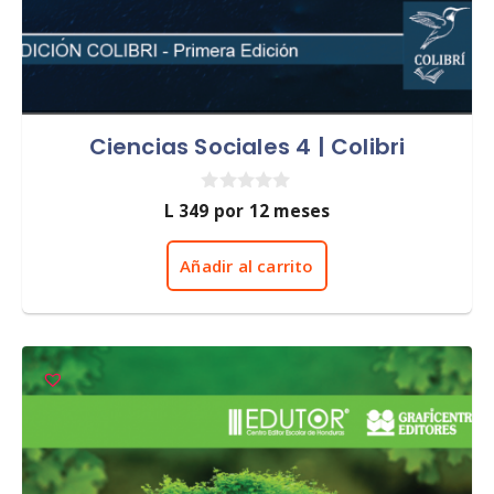
Ciencias Sociales 4 | Colibri
0
L
349
por 12 meses
d
e
5
Añadir al carrito