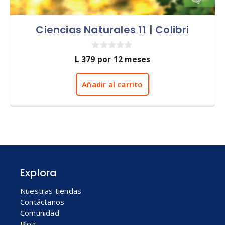
Ciencias Naturales 11 | Colibri
0
L
379
por 12 meses
d
e
5
Añadir al carrito
Explora
Nuestras tiendas
Contáctanos
Comunidad
Blog