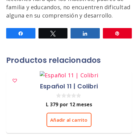
familia y educandos, no encuentren dificultad
alguna en su comprensión y desarrollo.
Compartir
Twittear
Compartir
Pin
Productos relacionados
Español 11 | Colibri
0
L
379
por 12 meses
d
e
5
Añadir al carrito