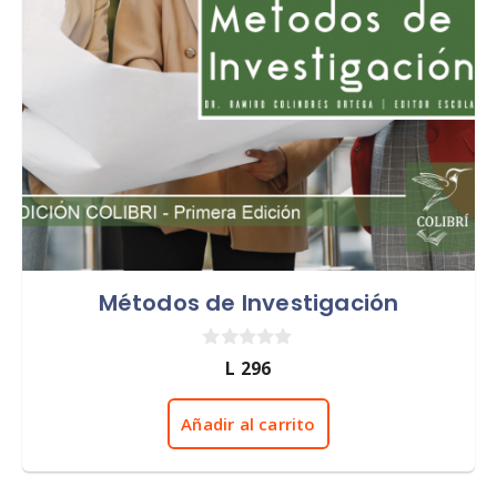
Métodos de Investigación
0
L
296
d
e
5
Añadir al carrito