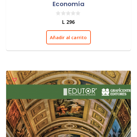
Economía
0
L
296
d
e
5
Añadir al carrito