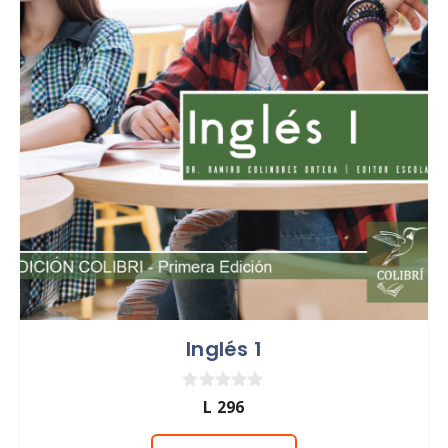
Inglés 1
0
L
296
d
e
5