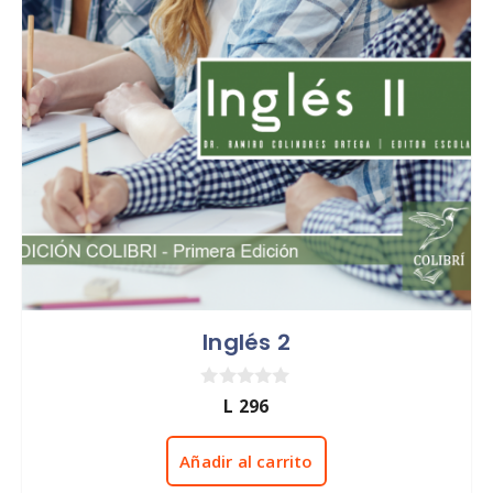
Inglés 2
0
L
296
d
e
5
Añadir al carrito