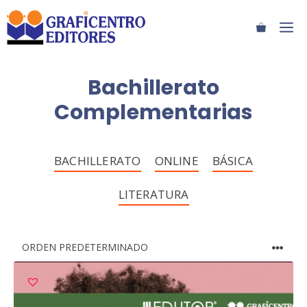
Saltar
M
al
contenido
Bachillerato
Complementarias
BACHILLERATO
ONLINE
BÁSICA
LITERATURA