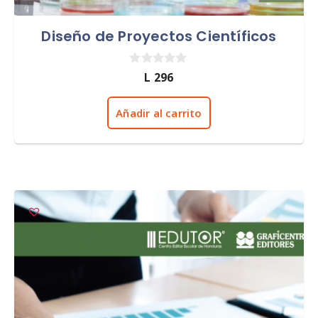
Diseño de Proyectos Científicos
0
L
296
d
e
5
Añadir al carrito