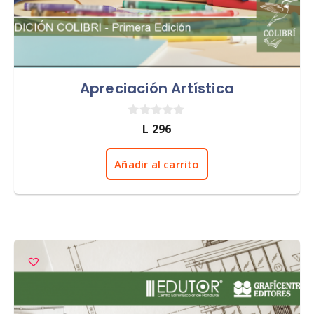
Apreciación Artística
0
L
296
d
e
5
Añadir al carrito