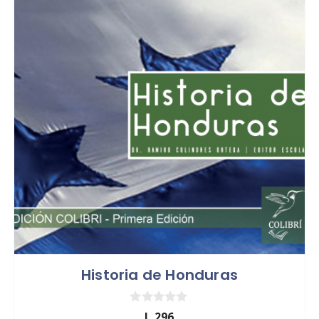
Historia de Honduras
0
L
296