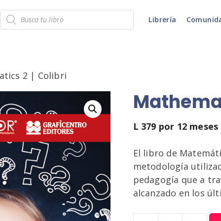
Búsqueda
Librería
Comunid
de
productos
ics 2 | Colibri
Mathemati
L
379
por 12 meses
El libro de Matemáti
metodología utilizad
pedagogía que a tra
alcanzado en los úl