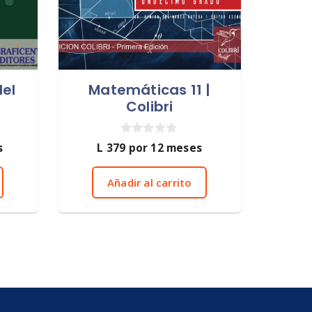
del
Matemáticas 11 |
Colibri
0
s
L
379
por 12 meses
d
e
5
Añadir al carrito