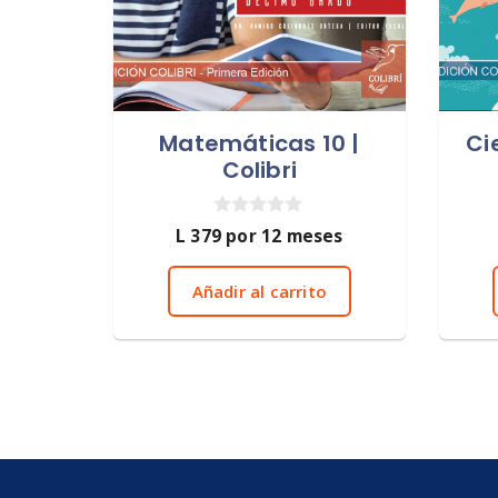
Matemáticas 10 |
Ci
Colibri
0
L
379
por 12 meses
d
e
5
Añadir al carrito