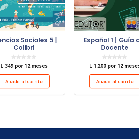
encias Sociales 5 |
Español 1 | Guía 
Colibri
Docente
0
0
L
349
por 12 meses
L
1,200
por 12 mese
d
d
e
e
5
5
Añadir al carrito
Añadir al carrito