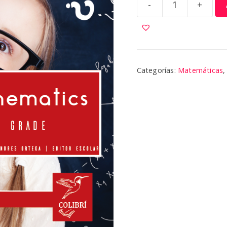
-
+
Mathematics
2
|
Colibri
cantidad
Categorías:
Matemáticas