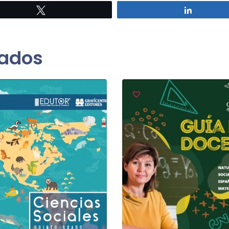
Twittear
Comparti
nados