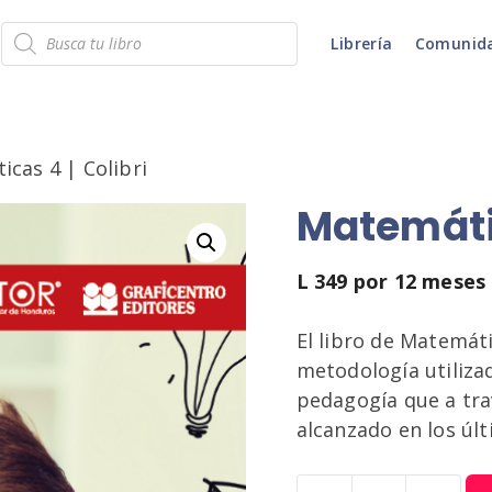
Búsqueda
Librería
Comunid
de
productos
cas 4 | Colibri
Matemátic
L
349
por 12 meses
El libro de Matemáti
metodología utilizad
pedagogía que a tra
alcanzado en los úl