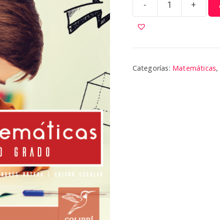
-
+
Matemáticas
4
|
Colibri
cantidad
Categorías:
Matemáticas