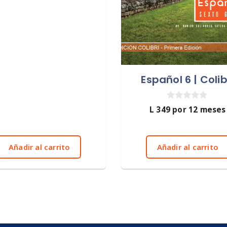
Español 6 | Colib
0
L
349
por 12 meses
d
e
5
Añadir al carrito
Añadir al carrito