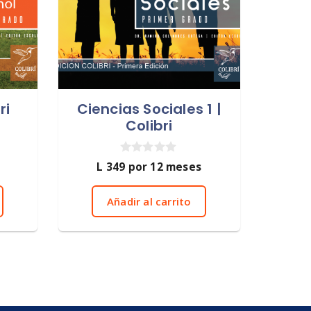
ri
Ciencias Sociales 1 |
Colibri
0
L
349
por 12 meses
d
e
5
Añadir al carrito