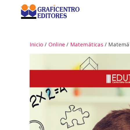
Saltar
al
contenido
Inicio
/
Online
/
Matemáticas
/ Matemáti