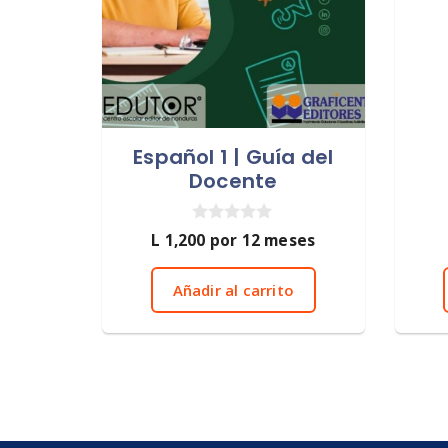
Español 1 | Guía del
Docente
0
L
1,200
por 12 meses
d
e
5
Añadir al carrito