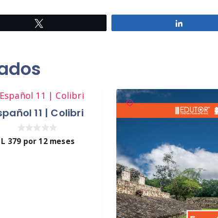
Twittear
Comparti
nados
spañol 11 | Colibri
0
L
379
por 12 meses
d
e
5