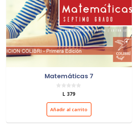
Matemáticas 7
0
L
379
d
e
5
Añadir al carrito