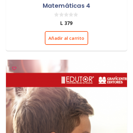
Matemáticas 4
0
L
379
d
e
5
Añadir al carrito