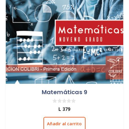
Matemáticas 9
0
L
379
d
e
5
Añadir al carrito