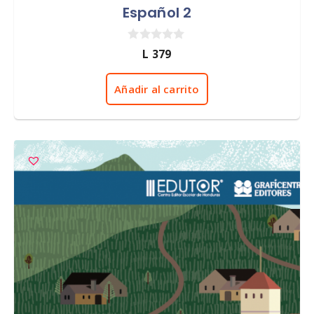
Español 2
0
L
379
d
e
5
Añadir al carrito