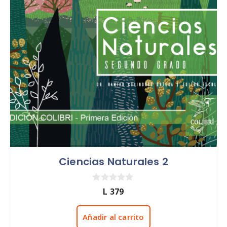
Ciencias Naturales 2
0
L
379
d
e
5
Añadir al carrito