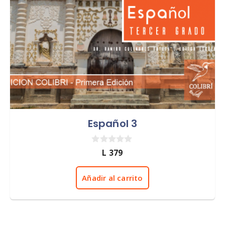
Español 3
0
L
379
d
e
5
Añadir al carrito