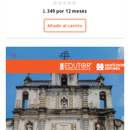
0
L
349
por 12 meses
d
e
5
Añadir al carrito