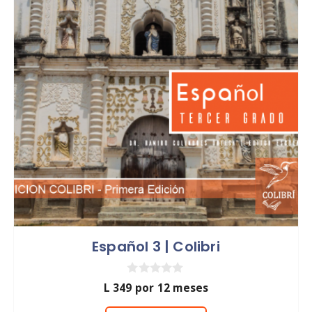
Español 3 | Colibri
0
L
349
por 12 meses
d
e