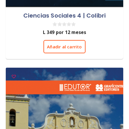
Ciencias Sociales 4 | Colibri
0
L
349
por 12 meses
d
e
5
Añadir al carrito