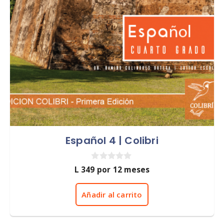
Español 4 | Colibri
0
L
349
por 12 meses
d
e
5
Añadir al carrito