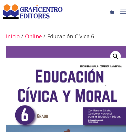
Saltar
M
al
contenido
Inicio
/
Online
/ Educación Cívica 6