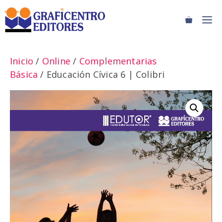
Saltar
M
al
contenido
Inicio
/
Online
/
Complementarias
Básica
/ Educación Cívica 6 | Colibri