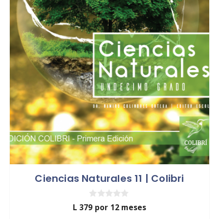
Ciencias Naturales 11 | Colibri
0
L
379
por 12 meses
d
e