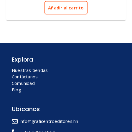
5
Añadir al carrito
Explora
Nuestras tiendas
Contáctanos
Comunidad
Blog
Ubícanos
info@graficentroeditores.hn
+504 2292-1819