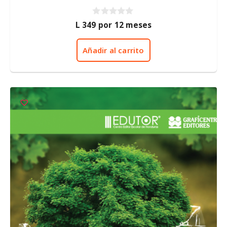
0
L
349
por 12 meses
d
e
5
Añadir al carrito