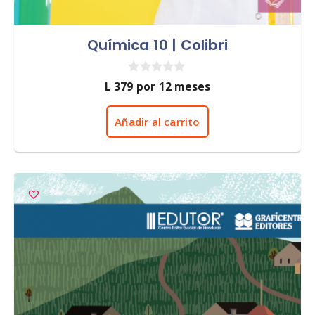
Química 10 | Colibri
0
L
379
por 12 meses
d
e
5
Añadir al carrito