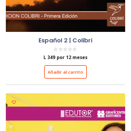
Español 2 | Colibri
0
L
349
por 12 meses
d
e
5
Añadir al carrito