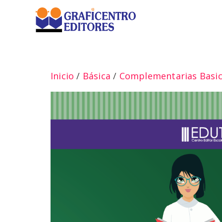
Saltar
al
contenido
Inicio
/
Básica
/
Complementarias Basi