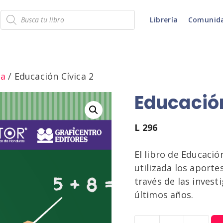
Búsqueda
Librería
Comunid
de
productos
ca
/ Educación Cívica 2
Educación
L
296
El libro de Educació
utilizada los aporte
través de las invest
últimos años.