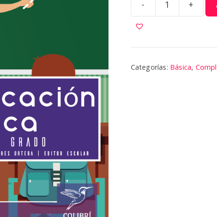
-
+
Educación
Cívica
2
cantidad
Categorías:
Básica
,
Compl