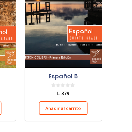
Español 5
0
L
379
d
e
5
Añadir al carrito